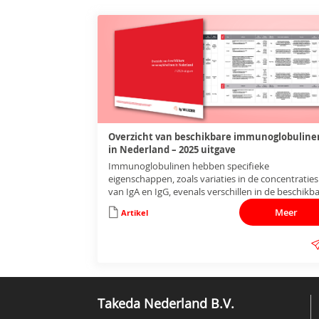
Overzicht van beschikbare immunoglobuline
in Nederland – 2025 uitgave
Immunoglobulinen hebben specifieke
eigenschappen, zoals variaties in de concentraties
van IgA en IgG, evenals verschillen in de beschikb
flacons. Daarnaast zijn er verschillen in de
Meer
Artikel
toedieningswijzen; immunoglobulinen kunnen
intraveneus, subcutaan of gefaciliteerd subcutaan
worden toegediend.
Takeda Nederland B.V.