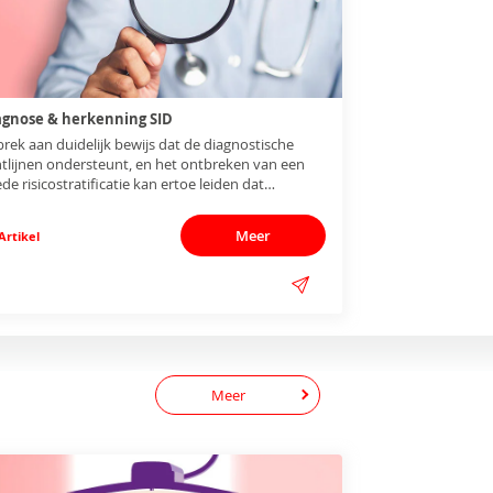
agnose & herkenning SID
rek aan duidelijk bewijs dat de diagnostische
htlijnen ondersteunt, en het ontbreken van een
de risicostratificatie kan ertoe leiden dat
iënten met een hoog infectierisico gemist
den, waardoor ze niet direct worden
Meer
Artikel
3,5,10,12,24,27,29,33,34,38–40,42
handeld.
Meer