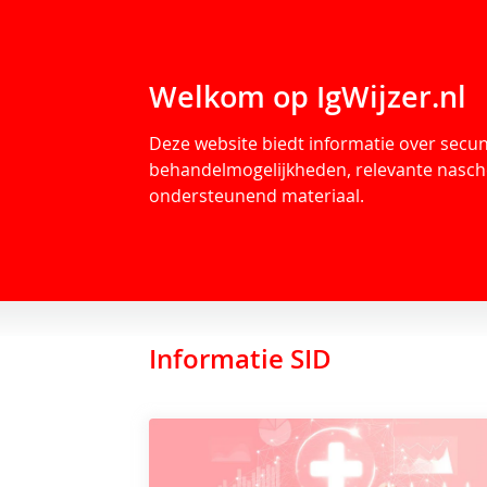
Welkom op IgWijzer.nl
Deze website biedt informatie over secu
behandelmogelijkheden, relevante nasch
ondersteunend materiaal.
Informatie SID