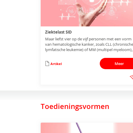
Ziektelast SID
Maar liefst vier op de vijf personen met een vorm
van hematologische kanker, zoals CLL (chronisch
lymfatische leukemie) of MM (multipel myeloom),
krijgen een infectie die gerelateerd is aan hun
aandoening of kankerbehandeling.
Meer
Artikel
Toedieningsvormen