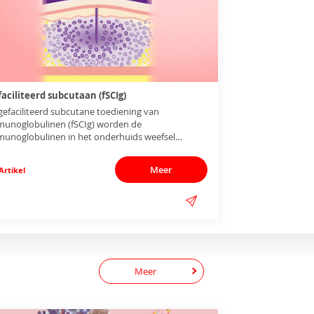
aciliteerd subcutaan (fSCIg)
 gefaciliteerd subcutane toediening van
unoglobulinen (fSCIg) worden de
unoglobulinen in het onderhuids weefsel
egediend met behulp van het enzym
luronidase.
Meer
Artikel
Meer