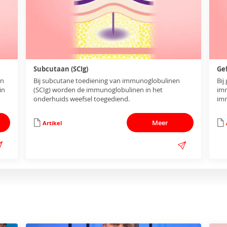
Subcutaan (SCIg)
Gef
en
Bij subcutane toediening van immunoglobulinen
Bij
in
(SCIg) worden de immunoglobulinen in het
imm
onderhuids weefsel toegediend.
imm
to
hya
Meer
Artikel