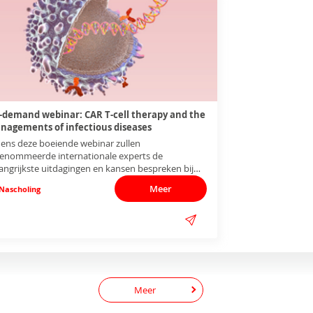
-demand webinar: CAR T-cell therapy and the
nagements of infectious diseases
dens deze boeiende webinar zullen
enommeerde internationale experts de
angrijkste uitdagingen en kansen bespreken bij
 beheer van infecties na CAR T-celtherapie.
Meer
Nascholing
Meer