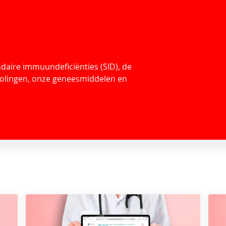
IgWijzer Keuzetool
Meer
ndaire
immuundeficiënties
(SID), de
olingen, onze geneesmiddelen en