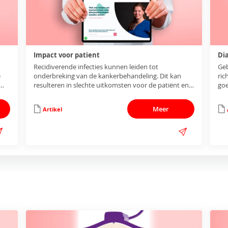
Impact voor patient
Di
Recidiverende infecties kunnen leiden tot
Geb
e
onderbreking van de kankerbehandeling. Dit kan
ric
resulteren in slechte uitkomsten voor de patiënt en
goe
pat
1,5,20–36
de levenskwaliteit.
wor
Meer
Artikel
be