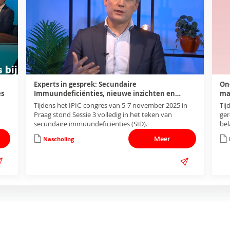
Experts in gesprek: Secundaire
On
es
Immuundeficiënties, nieuwe inzichten en
ma
multidisciplinaire aanpak
Tijdens het IPIC-congres van 5-7 november 2025 in
Tij
Praag stond Sessie 3 volledig in het teken van
ger
secundaire immuundeficiënties (SID).
bel
het
Meer
Nascholing