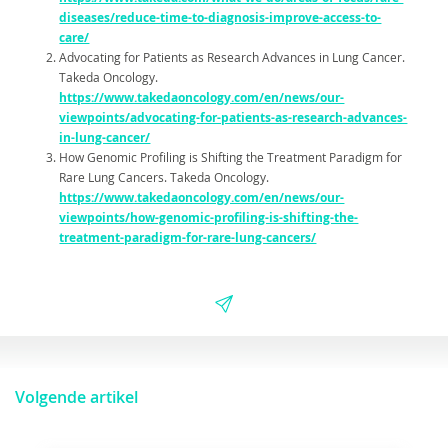
diseases/reduce-time-to-diagnosis-improve-access-to-
care/
Advocating for Patients as Research Advances in Lung Cancer.
Takeda Oncology.
https://www.takedaoncology.com/en/news/our-
viewpoints/advocating-for-patients-as-research-advances-
in-lung-cancer/
How Genomic Profiling is Shifting the Treatment Paradigm for
Rare Lung Cancers. Takeda Oncology.
https://www.takedaoncology.com/en/news/our-
viewpoints/how-genomic-profiling-is-shifting-the-
treatment-paradigm-for-rare-lung-cancers/
Volgende artikel