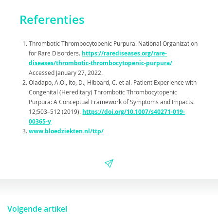
Referenties
Thrombotic Thrombocytopenic Purpura. National Organization
for Rare Disorders.
https://rarediseases.org/rare-
diseases/thrombotic-thrombocytopenic-purpura/
Accessed January 27, 2022.
Oladapo, A.O., Ito, D., Hibbard, C. et al. Patient Experience with
Congenital (Hereditary) Thrombotic Thrombocytopenic
Purpura: A Conceptual Framework of Symptoms and Impacts.
12;503–512 (2019).
https://doi.org/10.1007/s40271-019-
00365-y
www.bloedziekten.nl/ttp/
Volgende artikel