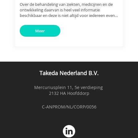
Over de behandeling van ziekten, medicijnen en de
ontwikkeling daarvan is heel veel informatie
beschikbaar en deze is niet altijd voor iedereen even
toegankelijk.
Meer
Takeda Nederland B.V.
Mercuriusplein 11, 5e verdieping
2132 HA Hoofddorp
C-ANPROM/NL/CORP/0056