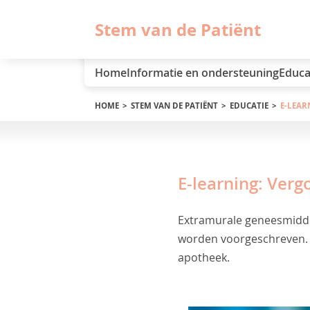
Stem van de Patiënt
Home
Informatie en ondersteuning
Educa
HOME
STEM VAN DE PATIËNT
EDUCATIE
E-LEAR
E-learning: Ver
Extramurale geneesmiddel
worden voorgeschreven. De
apotheek.