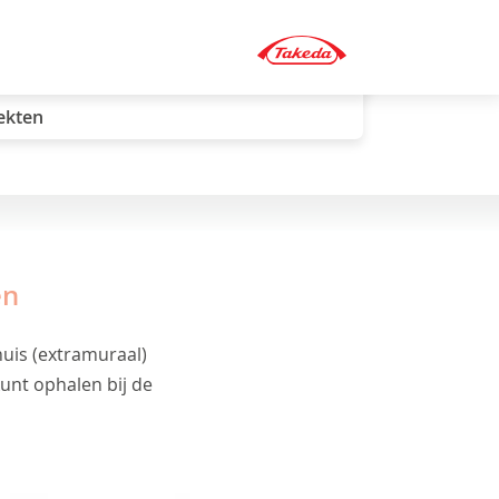
ekten
en
uis (extramuraal)
kunt ophalen bij de