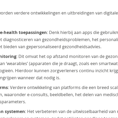
orden verdere ontwikkelingen en uitbreidingen van digitale
 e-health toepassingen
: Denk hierbij aan apps die gebrui
r het diagnosticeren van gezondheidsproblemen, het personal
t bieden van gepersonaliseerd gezondheidsadvies.
nitoring
: Dit omvat het op afstand monitoren van de gezo
an ‘wearables’ (apparaten die je draagt, zoals een smartwa
logieën. Hierdoor kunnen zorgverleners continu inzicht krij
 ingrijpen wanneer dat nodig is.
orms
: Verdere ontwikkeling van platforms die een breed scal
n, waaronder e-consults, beeldbellen, het delen van medis
sparameters.
van systemen
: Het verbeteren van de uitwisselbaarheid va