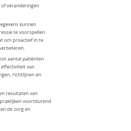
n of veranderingen
tgegevens kunnen
ressie te voorspellen
t om proactief in te
verbeteren.
oot aantal patiënten
ffectiviteit van
gen, richtlijnen en
en resultaten van
 praktijken voortdurend
van de zorg en