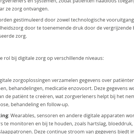
orgverleners en systemen, zodat patiënten naadloos toega
ar ze zorg ontvangen.
orden gestimuleerd door zowel technologische vooruitgang
heidszorg door te toenemende druk door de vergrijzende b
seerde zorg.
e rol bij digitale zorg op verschillende niveaus:
igitale zorgoplossingen verzamelen gegevens over patiënt
en, behandelingen, medicatie enzovoort. Deze gegevens w
n de patiënt te creëren, wat zorgverleners helpt bij het 
nose, behandeling en follow-up.
king
: Wearables, sensoren en andere digitale apparaten wo
te monitoren en bij te houden, zoals hartslag, bloeddruk
 slaappatronen. Deze continue stroom van gegevens biedt in