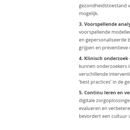
gezondheidstoestand va
mogelijk.
3. Voorspellende analy
voorspellende modellen 
en gepersonaliseerde be
grijpen en preventieve
4. Klinisch onderzoek
kunnen onderzoekers inz
verschillende intervent
‘best practices’ in de 
5. Continu leren en v
digitale zorgoplossing
evalueren en verbetere
bevordert een cultuur v