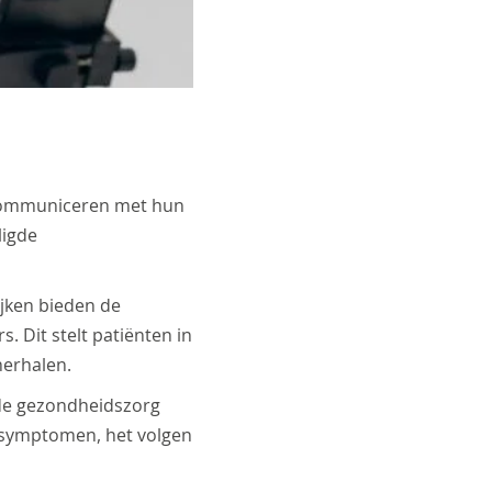
m communiceren met hun
ligde
ijken bieden de
. Dit stelt patiënten in
herhalen.
n de gezondheidszorg
 symptomen, het volgen