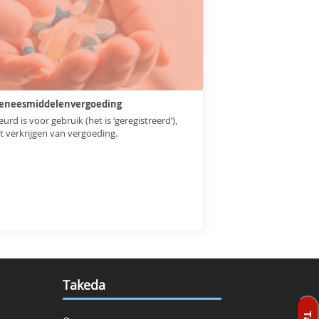
 Geneesmiddelenvergoeding
 is voor gebruik (het is ‘geregistreerd’),
t verkrijgen van vergoeding.
Takeda