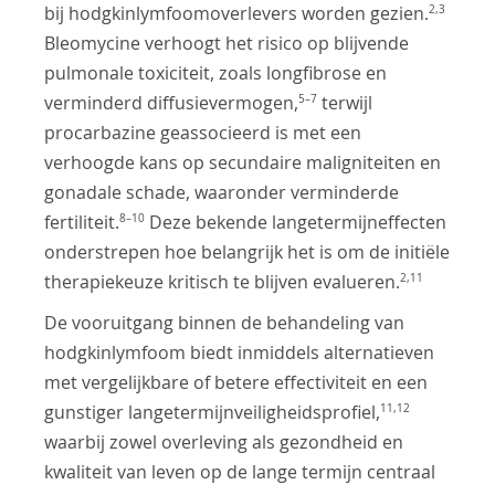
2,3
bij hodgkinlymfoomoverlevers worden gezien.
Bleomycine verhoogt het risico op blijvende
pulmonale toxiciteit, zoals longfibrose en
5–7
verminderd diffusievermogen,
terwijl
procarbazine geassocieerd is met een
verhoogde kans op secundaire maligniteiten en
gonadale schade, waaronder verminderde
8–10
fertiliteit.
Deze bekende langetermijneffecten
onderstrepen hoe belangrijk het is om de initiële
2,11
therapiekeuze kritisch te blijven evalueren.
De vooruitgang binnen de behandeling van
hodgkinlymfoom biedt inmiddels alternatieven
met vergelijkbare of betere effectiviteit en een
11,12
gunstiger langetermijnveiligheidsprofiel,
waarbij zowel overleving als gezondheid en
kwaliteit van leven op de lange termijn centraal