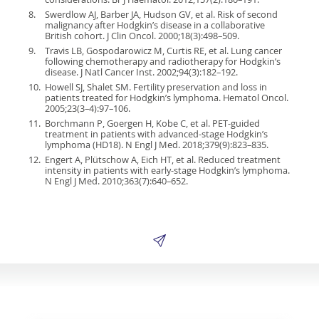
8.
Swerdlow AJ, Barber JA, Hudson GV, et al. Risk of second
malignancy after Hodgkin’s disease in a collaborative
British cohort. J Clin Oncol. 2000;18(3):498–509.
9.
Travis LB, Gospodarowicz M, Curtis RE, et al. Lung cancer
following chemotherapy and radiotherapy for Hodgkin’s
disease. J Natl Cancer Inst. 2002;94(3):182–192.
10.
Howell SJ, Shalet SM. Fertility preservation and loss in
patients treated for Hodgkin’s lymphoma. Hematol Oncol.
2005;23(3–4):97–106.
11.
Borchmann P, Goergen H, Kobe C, et al. PET-guided
treatment in patients with advanced-stage Hodgkin’s
lymphoma (HD18). N Engl J Med. 2018;379(9):823–835.
12.
Engert A, Plütschow A, Eich HT, et al. Reduced treatment
intensity in patients with early-stage Hodgkin’s lymphoma.
N Engl J Med. 2010;363(7):640–652.