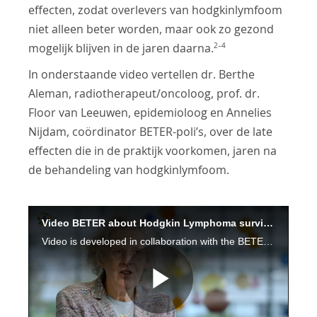
effecten, zodat overlevers van hodgkinlymfoom
niet alleen beter worden, maar ook zo gezond
2–4
mogelijk blijven in de jaren daarna.
In onderstaande video vertellen dr. Berthe
Aleman, radiotherapeut/oncoloog, prof. dr.
Floor van Leeuwen, epidemioloog en Annelies
Nijdam, coördinator BETER-poli’s, over de late
effecten die in de praktijk voorkomen, jaren na
de behandeling van hodgkinlymfoom.
Video BETER about Hodgkin Lymphoma survivors and late effects
Video is developed in collaboration with the BETER consortium, an organization committed to advancing knowledge on Hodgkin lymphoma and improving understanding of late effects of treatment.
Play