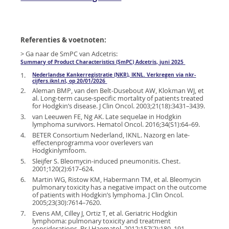
Referenties & voetnoten:
> Ga naar de SmPC van Adcetris:
Summary of Product Characteristics (SmPC) Adcetris, juni 2025
1.
Nederlandse Kankerregistratie (NKR), IKNL. Verkregen via nkr-
cijfers.iknl.nl, op 20/01/2026
2.
Aleman BMP, van den Belt-Dusebout AW, Klokman WJ, et
al. Long-term cause-specific mortality of patients treated
for Hodgkin’s disease. J Clin Oncol. 2003;21(18):3431–3439.
3.
van Leeuwen FE, Ng AK. Late sequelae in Hodgkin
lymphoma survivors. Hematol Oncol. 2016;34(S1):64–69.
4.
BETER Consortium Nederland, IKNL. Nazorg en late-
effectenprogramma voor overlevers van
Hodgkinlymfoom.
5.
Sleijfer S. Bleomycin-induced pneumonitis. Chest.
2001;120(2):617–624.
6.
Martin WG, Ristow KM, Habermann TM, et al. Bleomycin
pulmonary toxicity has a negative impact on the outcome
of patients with Hodgkin’s lymphoma. J Clin Oncol.
2005;23(30):7614–7620.
7.
Evens AM, Cilley J, Ortiz T, et al. Geriatric Hodgkin
lymphoma: pulmonary toxicity and treatment
considerations. Br J Haematol. 2012;157(2):180–191.