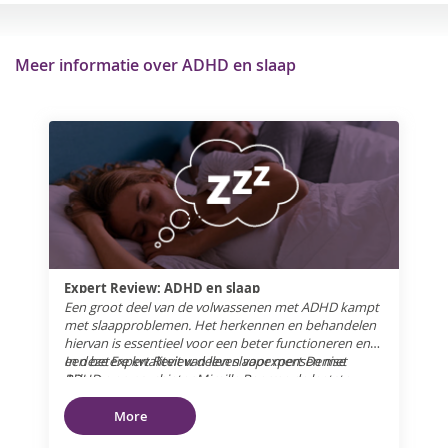
Meer informatie over ADHD en slaap
Expert Review: ADHD en slaap
Een groot deel van de volwassenen met ADHD kampt
met slaapproblemen. Het herkennen en behandelen
hiervan is essentieel voor een beter functioneren en
een betere kwaliteit van leven voor mensen met
In deze Expert Review delen slaapexpert Denise
ADHD.
Bijlenga en psychiater Mireille Boerma de laatste
inzichten over de complexe relatie tussen ADHD en
slaap bij volwassenen. Zij geven praktische inzichten
More
over dit onderwerp en u krijgt nuttige aanbevelingen