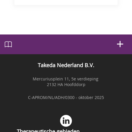
die u direct kunt toepassen.
Takeda Nederland B.V.
Mercuriusplein 11, 5e verdieping
2132 HA Hoofddorp
C-APROM/NL/ADH/0300 - oktober 2025
Therapeutische gebieden